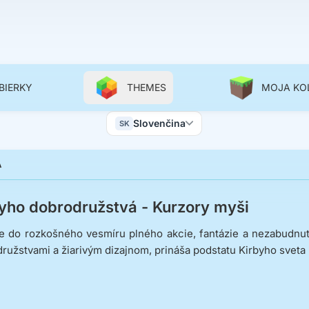
BIERKY
THEMES
MOJA KO
Color Scheme
Slovenčina
SK
Wallpapers
Á
yho dobrodružstvá - Kurzory myši
e do rozkošného vesmíru plného akcie, fantázie a nezabudnute
ružstvami a žiarivým dizajnom, prináša podstatu Kirbyho sveta