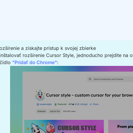
rozšírenie a získajte prístup k svojej zbierke
inštalovať rozšírenie Cursor Style, jednoducho prejdite na
ačidlo
"Pridať do Chrome"
: