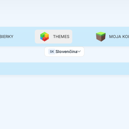
BIERKY
THEMES
MOJA KO
Color Scheme
Slovenčina
SK
Wallpapers