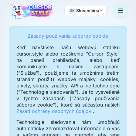
Slovenčina
SK
Zásady používania súborov cookie
Keď navštívite našu webovú stránku
cursor.style alebo rozšírenie "Cursor Style"
na paneli prehliadača, alebo keď
komunikujete s našimi zástupcami
("Služba"), použijeme (a umožníme tretím
stranám použiť) webové majáky, cookies,
pixely, skripty, značky, API a iné technológie
("Technológie sledovania"). Je to vysvetlené
v týchto zásadách ("Zásady používania
súborov cookie"), ktoré sú súčasťou našich
Zásad ochrany osobných údajov
.
Technológie sledovania nám umožňujú
automaticky zhromažďovať informácie o vás
a vašom správaní na internete, aby sme