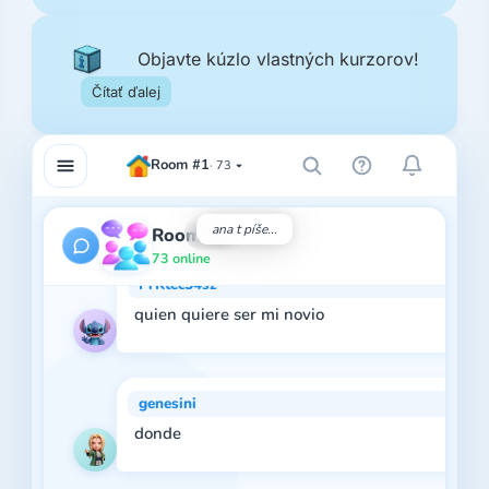
Dominick toreto
Objavte kúzlo vlastných kurzorov!
si
03:16 
Čítať ďalej
gabi676767
Room #1
73
ay pelea
03:17 
ana t píše...
Room #1
73 online
PrKtec54sz
quien quiere ser mi novio
03:17 
genesini
donde
03:17 