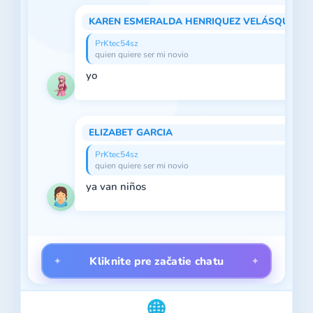
KAREN ESMERALDA HENRIQUEZ VELÁSQUEZ
PrKtec54sz
quien quiere ser mi novio
yo
03:17 
ELIZABET GARCIA
PrKtec54sz
quien quiere ser mi novio
ya van niños
03:17 
Kliknite pre začatie chatu