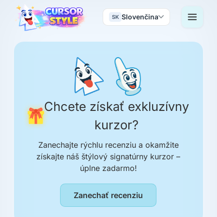
Slovenčina
SK
niffy
genesini
X2
me lo juras
03:16 
Chcete získať exkluzívny
genesini
kurzor?
niffy
me lo juras
Zanechajte rýchlu recenziu a okamžite
no
03:16 
získajte náš štýlový signatúrny kurzor –
úplne zadarmo!
GERARDO FRANCISCO DIAZ HUEZO
Zanechať recenziu
Hola
03:16 