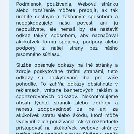
Podmienok používania. Webovú stránku
alebo rozšírenie môžete prepojiť, ak tak
urobíte čestným a zákonným spôsobom a
nepoškodzujete našu povesť ani ju
nepoužívate, ale nemali by ste nastaviť
odkaz takým spôsobom, aby naznačoval
akúkoľvek formu spojenia, podpory alebo
podpory z našej strany bez nášho
písomného súhlasu.
Služba obsahuje odkazy na iné stránky a
zdroje poskytované tretími stranami, tieto
odkazy sú poskytované iba pre vaše
pohodlie. To zahŕňa odkazy obsiahnuté v
reklamách, vrátane bannerových reklám a
sponzorovaných odkazov. Nekontrolujeme
obsah týchto stránok alebo zdrojov a
nenesú zodpovednosť za ne ani za
akúkoľvek stratu alebo škodu, ktorá môže
vyplynúť z ich používania. Ak sa rozhodnete
pristupovať na akékoľvek webové stránky
tretích strán spojené s touto Službou, robíte