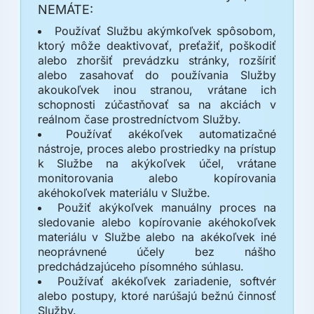
NEMÁTE:
Používať Službu akýmkoľvek spôsobom,
ktorý môže deaktivovať, preťažiť, poškodiť
alebo zhoršiť prevádzku stránky, rozšíriť
alebo zasahovať do používania Služby
akoukoľvek inou stranou, vrátane ich
schopnosti zúčastňovať sa na akciách v
reálnom čase prostredníctvom Služby.
Používať akékoľvek automatizačné
nástroje, proces alebo prostriedky na prístup
k Službe na akýkoľvek účel, vrátane
monitorovania alebo kopírovania
akéhokoľvek materiálu v Službe.
Použiť akýkoľvek manuálny proces na
sledovanie alebo kopírovanie akéhokoľvek
materiálu v Službe alebo na akékoľvek iné
neoprávnené účely bez nášho
predchádzajúceho písomného súhlasu.
Používať akékoľvek zariadenie, softvér
alebo postupy, ktoré narúšajú bežnú činnosť
Služby.