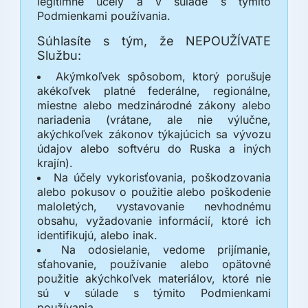
legitímne účely a v súlade s týmito
Podmienkami používania.
Súhlasíte s tým, že NEPOUŽÍVATE
Službu:
Akýmkoľvek spôsobom, ktorý porušuje
akékoľvek platné federálne, regionálne,
miestne alebo medzinárodné zákony alebo
nariadenia (vrátane, ale nie výlučne,
akýchkoľvek zákonov týkajúcich sa vývozu
údajov alebo softvéru do Ruska a iných
krajín).
Na účely vykorisťovania, poškodzovania
alebo pokusov o použitie alebo poškodenie
maloletých, vystavovanie nevhodnému
obsahu, vyžadovanie informácií, ktoré ich
identifikujú, alebo inak.
Na odosielanie, vedome prijímanie,
sťahovanie, používanie alebo opätovné
použitie akýchkoľvek materiálov, ktoré nie
sú v súlade s týmito Podmienkami
používania.