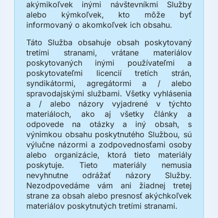
akýmikoľvek inými návštevníkmi Služby
alebo kýmkoľvek, kto môže byť
informovaný o akomkoľvek ich obsahu.
Táto Služba obsahuje obsah poskytovaný
tretími stranami, vrátane materiálov
poskytovaných inými používateľmi a
poskytovateľmi licencií tretích strán,
syndikátormi, agregátormi a / alebo
spravodajskými službami. Všetky vyhlásenia
a / alebo názory vyjadrené v týchto
materiáloch, ako aj všetky články a
odpovede na otázky a iný obsah, s
výnimkou obsahu poskytnutého Službou, sú
výlučne názormi a zodpovednosťami osoby
alebo organizácie, ktorá tieto materiály
poskytuje. Tieto materiály nemusia
nevyhnutne odrážať názory Služby.
Nezodpovedáme vám ani žiadnej tretej
strane za obsah alebo presnosť akýchkoľvek
materiálov poskytnutých tretími stranami.