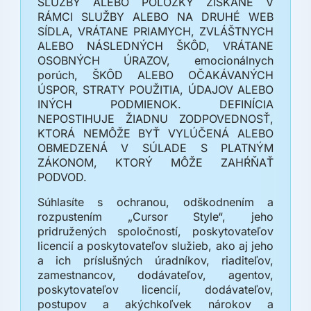
SLUŽBY ALEBO POLOŽKY ZÍSKANÉ V
RÁMCI SLUŽBY ALEBO NA DRUHÉ WEB
SÍDLA, VRÁTANE PRIAMYCH, ZVLÁŠTNYCH
ALEBO NÁSLEDNÝCH ŠKÔD, VRÁTANE
OSOBNÝCH ÚRAZOV, emocionálnych
porúch, ŠKÔD ALEBO OČAKÁVANÝCH
ÚSPOR, STRATY POUŽITIA, ÚDAJOV ALEBO
INÝCH PODMIENOK. DEFINÍCIA
NEPOSTIHUJE ŽIADNU ZODPOVEDNOSŤ,
KTORÁ NEMÔŽE BYŤ VYLÚČENÁ ALEBO
OBMEDZENÁ V SÚLADE S PLATNÝM
ZÁKONOM, KTORÝ MÔŽE ZAHŔŇAŤ
PODVOD.
Súhlasíte s ochranou, odškodnením a
rozpustením „Cursor Style“, jeho
pridružených spoločností, poskytovateľov
licencií a poskytovateľov služieb, ako aj jeho
a ich príslušných úradníkov, riaditeľov,
zamestnancov, dodávateľov, agentov,
poskytovateľov licencií, dodávateľov,
postupov a akýchkoľvek nárokov a