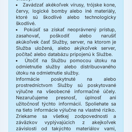
Zavádzať akékoľvek vírusy, trójske kone,
červy, logické bomby alebo iné materiály,
ktoré sú škodlivé alebo technologicky
škodlivé.
Pokúsiť sa získať neoprávnený prístup,
zasahovať, poškodiť alebo narušiť
akúkoľvek časť Služby, server, na ktorom je
Služba uložená, alebo akýkoľvek server,
počítač alebo databázu pripojenú k Službe.
Útočiť na Službu pomocou útoku na
odmietnutie služby alebo distribuovaného
útoku na odmietnutie služby.
Informácie poskytnuté na alebo
prostredníctvom Služby sú poskytované
výlučne na všeobecné informačné účely.
Nezaručujeme presnosť, úplnosť ani
užitočnosť týchto informácií. Spoliehate sa
na tieto informácie výlučne na vlastné riziko.
Zriekame sa všetkej zodpovednosti a
záväzkov vyplývajúcich z akejkoľvek
závislosti od takýchto materiálov vami,