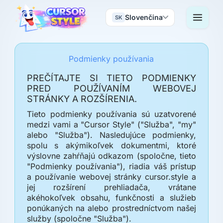
Slovenčina
SK
Podmienky používania
PREČÍTAJTE SI TIETO PODMIENKY
PRED POUŽÍVANÍM WEBOVEJ
STRÁNKY A ROZŠÍRENIA.
Tieto podmienky používania sú uzatvorené
medzi vami a "Cursor Style" ("Služba", "my"
alebo "Služba"). Nasledujúce podmienky,
spolu s akýmikoľvek dokumentmi, ktoré
výslovne zahŕňajú odkazom (spoločne, tieto
"Podmienky používania"), riadia váš prístup
a používanie webovej stránky cursor.style a
jej rozšírení prehliadača, vrátane
akéhokoľvek obsahu, funkčnosti a služieb
ponúkaných na alebo prostredníctvom našej
služby (spoločne "Služba").