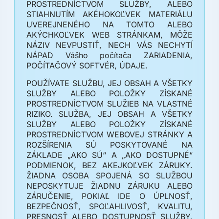
PROSTREDNÍCTVOM SLUŽBY, ALEBO
STIAHNUTÍM AKÉHOKOĽVEK MATERIÁLU
UVEREJNENÉHO NA TOMTO ALEBO
AKÝCHKOĽVEK WEB STRÁNKAM, MÔŽE
NÁZIV NEVPUSTIŤ, NECH VÁS NECHYTÍ
NÁPAD Vášho počítača ZARIADENIA,
POČÍTAČOVÝ SOFTVÉR, ÚDAJE.
POUŽÍVATE SLUŽBU, JEJ OBSAH A VŠETKY
SLUŽBY ALEBO POLOŽKY ZÍSKANÉ
PROSTREDNÍCTVOM SLUŽIEB NA VLASTNÉ
RIZIKO. SLUŽBA, JEJ OBSAH A VŠETKY
SLUŽBY ALEBO POLOŽKY ZÍSKANÉ
PROSTREDNÍCTVOM WEBOVEJ STRÁNKY A
ROZŠÍRENIA SÚ POSKYTOVANÉ NA
ZÁKLADE „AKO SÚ“ A „AKO DOSTUPNÉ“
PODMIENOK, BEZ AKEJKOĽVEK ZÁRUKY.
ŽIADNA OSOBA SPOJENÁ SO SLUŽBOU
NEPOSKYTUJE ŽIADNU ZÁRUKU ALEBO
ZÁRUČENIE, POKIAĽ IDE O ÚPLNOSŤ,
BEZPEČNOSŤ, SPOĽAHLIVOSŤ, KVALITU,
PRESNOSŤ ALEBO DOSTUPNOSŤ SLUŽBY.