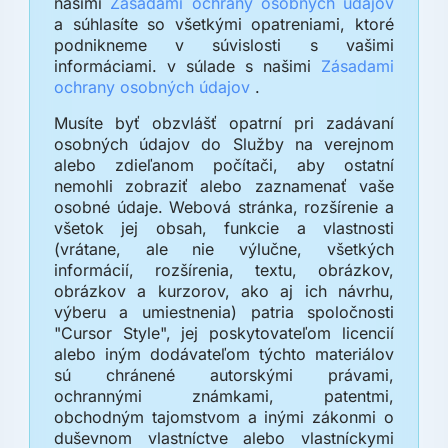
našimi
Zásadami ochrany osobných údajov
a súhlasíte so všetkými opatreniami, ktoré
podnikneme v súvislosti s vašimi
informáciami. v súlade s našimi
Zásadami
ochrany osobných údajov
.
Musíte byť obzvlášť opatrní pri zadávaní
osobných údajov do Služby na verejnom
alebo zdieľanom počítači, aby ostatní
nemohli zobraziť alebo zaznamenať vaše
osobné údaje. Webová stránka, rozšírenie a
všetok jej obsah, funkcie a vlastnosti
(vrátane, ale nie výlučne, všetkých
informácií, rozšírenia, textu, obrázkov,
obrázkov a kurzorov, ako aj ich návrhu,
výberu a umiestnenia) patria spoločnosti
"Cursor Style", jej poskytovateľom licencií
alebo iným dodávateľom týchto materiálov
sú chránené autorskými právami,
ochrannými známkami, patentmi,
obchodným tajomstvom a inými zákonmi o
duševnom vlastníctve alebo vlastníckymi