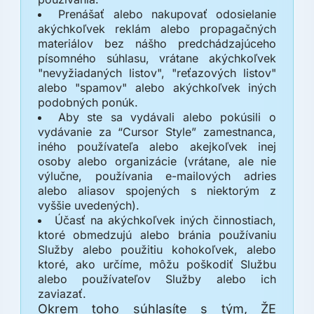
Prenášať alebo nakupovať odosielanie
akýchkoľvek reklám alebo propagačných
materiálov bez nášho predchádzajúceho
písomného súhlasu, vrátane akýchkoľvek
"nevyžiadaných listov", "reťazových listov"
alebo "spamov" alebo akýchkoľvek iných
podobných ponúk.
Aby ste sa vydávali alebo pokúsili o
vydávanie za “Cursor Style” zamestnanca,
iného používateľa alebo akejkoľvek inej
osoby alebo organizácie (vrátane, ale nie
výlučne, používania e-mailových adries
alebo aliasov spojených s niektorým z
vyššie uvedených).
Účasť na akýchkoľvek iných činnostiach,
ktoré obmedzujú alebo bránia používaniu
Služby alebo použitiu kohokoľvek, alebo
ktoré, ako určíme, môžu poškodiť Službu
alebo používateľov Služby alebo ich
zaviazať.
Okrem toho súhlasíte s tým, ŽE