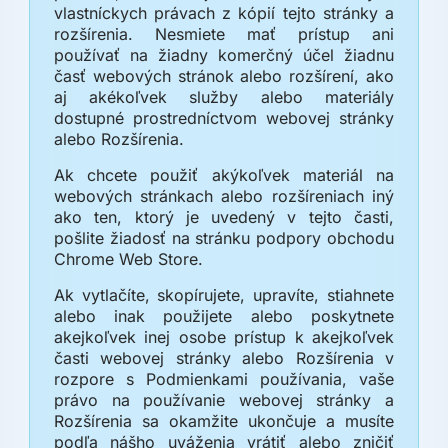
vlastníckych právach z kópií tejto stránky a
rozšírenia. Nesmiete mať prístup ani
používať na žiadny komerčný účel žiadnu
časť webových stránok alebo rozšírení, ako
aj akékoľvek služby alebo materiály
dostupné prostredníctvom webovej stránky
alebo Rozšírenia.
Ak chcete použiť akýkoľvek materiál na
webových stránkach alebo rozšíreniach iný
ako ten, ktorý je uvedený v tejto časti,
pošlite žiadosť na stránku podpory obchodu
Chrome Web Store.
Ak vytlačíte, skopírujete, upravíte, stiahnete
alebo inak použijete alebo poskytnete
akejkoľvek inej osobe prístup k akejkoľvek
časti webovej stránky alebo Rozšírenia v
rozpore s Podmienkami používania, vaše
právo na používanie webovej stránky a
Rozšírenia sa okamžite ukončuje a musíte
podľa nášho uváženia vrátiť alebo zničiť