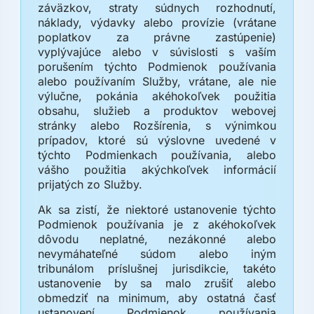
záväzkov, straty súdnych rozhodnutí,
náklady, výdavky alebo provízie (vrátane
poplatkov za právne zastúpenie)
vyplývajúce alebo v súvislosti s vaším
porušením týchto Podmienok používania
alebo používaním Služby, vrátane, ale nie
výlučne, pokánia akéhokoľvek použitia
obsahu, služieb a produktov webovej
stránky alebo Rozšírenia, s výnimkou
prípadov, ktoré sú výslovne uvedené v
týchto Podmienkach používania, alebo
vášho použitia akýchkoľvek informácií
prijatých zo Služby.
Ak sa zistí, že niektoré ustanovenie týchto
Podmienok používania je z akéhokoľvek
dôvodu neplatné, nezákonné alebo
nevymáhateľné súdom alebo iným
tribunálom príslušnej jurisdikcie, takéto
ustanovenie by sa malo zrušiť alebo
obmedziť na minimum, aby ostatná časť
ustanovení Podmienok používania