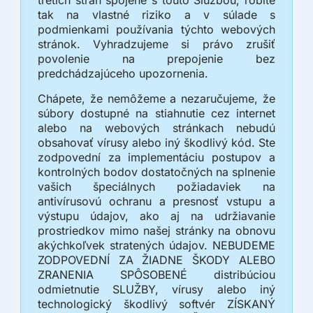
tak na vlastné riziko a v súlade s
podmienkami používania týchto webových
stránok. Vyhradzujeme si právo zrušiť
povolenie na prepojenie bez
predchádzajúceho upozornenia.
Chápete, že nemôžeme a nezaručujeme, že
súbory dostupné na stiahnutie cez internet
alebo na webových stránkach nebudú
obsahovať vírusy alebo iný škodlivý kód. Ste
zodpovední za implementáciu postupov a
kontrolných bodov dostatočných na splnenie
vašich špeciálnych požiadaviek na
antivírusovú ochranu a presnosť vstupu a
výstupu údajov, ako aj na udržiavanie
prostriedkov mimo našej stránky na obnovu
akýchkoľvek stratených údajov. NEBUDEME
ZODPOVEDNÍ ZA ŽIADNE ŠKODY ALEBO
ZRANENIA SPÔSOBENÉ distribúciou
odmietnutie SLUŽBY, vírusy alebo iný
technologický škodlivý softvér ZÍSKANÝ