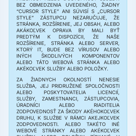
BEZ OBMEDZENIA UVEDENÉHO, ŽIADNY
“CURSOR STYLE” ANI SÚVISÍ S „CURSOR
STYLE” ZÁSTUPCU NEZARUČUJE, ŽE
STRÁNKA, ROZŠÍRENIE, JEJ OBSAH, ALEBO
AKÁKOĽVEK OPRAVA BY MALI BYŤ
PREDTÝM K DISPOZÍCII, ŽE NAŠE
ROZŠÍRENIE, STRÁNKA ALEBO SERVER,
KTORÝ IT, BUDE BEZ VÍRUSOV ALEBO
INÝCH ŠKODLIVÝCH KOMPONENTOV
ALEBO TÁTO WEBOVÁ STRÁNKA ALEBO
AKÉKOĽVEK SLUŽBY ALEBO POLOŽKY.
ZA ŽIADNYCH OKOLNOSTÍ NENESIE
SLUŽBA, JEJ PRIDRUŽENÉ SPOLOČNOSTI
ALEBO POSKYTOVATELIA LICENCIÍ,
SLUŽBY, ZAMESTNANCI, ZÁSTUPCOVIA,
ÚRADNÍCI ALEBO RIADITELIA
ZODPOVEDNOSŤ ZA ŠKODY AKÉHOKOĽVEK
DRUHU, K SLUŽBE V RÁMCI AKEJKOĽVEK
ZODPOVEDNOSTI. ALEBO TAKÉTO INÉ
WEBOVÉ STRÁNKY ALEBO AKÉKOĽVEK