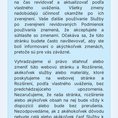
na čas revidovať a aktualizovať podľa
vlastného uváženia. Všetky zmeny
nadobúdajú účinnosť okamžite po ich
zverejnení. Vaše ďalšie používanie Služby
po zverejnení revidovaných Podmienok
používania znamená, že akceptujete a
súhlasíte so zmenami. Očakáva sa, že túto
stránku budete často navštevovať, aby ste
boli informovaní o akýchkoľvek zmenách,
pretože sú pre vás záväzné.
Vyhradzujeme si právo stiahnuť alebo
zmeniť túto webovú stránku a Rozšírenie,
akékoľvek služby alebo materiály, ktoré
poskytujeme na webovej stránke a
Rozšírení, podľa vlastného uváženia, bez
predchádzajúceho upozornenia.
Nezaručujeme, že naša stránka, rozšírenie
alebo akýkoľvek obsah na nej bude vždy k
dispozícii alebo bude bez prerušenia.
Nezodpovedáme, ak z akéhokoľvek dôvodu
nebude celá alebo akákoľvek časť Služby k