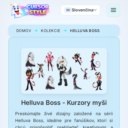
Slovenčina
SK
DOMOV
KOLEKCIE
HELLUVA BOSS
Helluva Boss - Kurzory myši
Preskúmajte živé dizajny založené na sérii
Helluva Boss, ideálne pre fanúšikov, ktorí si
chcú prispôsobiť prehliadač kreatívnymi a